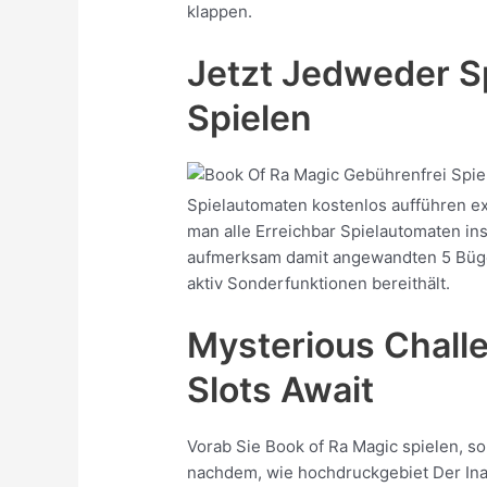
klappen.
Jetzt Jedweder S
Spielen
Spielautomaten kostenlos aufführen ex
man alle Erreichbar Spielautomaten in
aufmerksam damit angewandten 5 Bügel
aktiv Sonderfunktionen bereithält.
Mysterious Chall
Slots Await
Vorab Sie Book of Ra Magic spielen, s
nachdem, wie hochdruckgebiet Der Ina