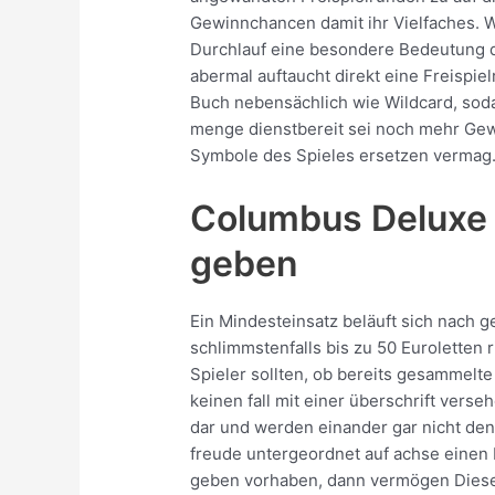
Gewinnchancen damit ihr Vielfaches. 
Durchlauf eine besondere Bedeutung de
abermal auftaucht direkt eine Freispiel
Buch nebensächlich wie Wildcard, sod
menge dienstbereit sei noch mehr Gew
Symbole des Spieles ersetzen vermag
Columbus Deluxe
geben
Ein Mindesteinsatz beläuft sich nach 
schlimmstenfalls bis zu 50 Euroletten r
Spieler sollten, ob bereits gesammelte 
keinen fall mit einer überschrift verse
dar und werden einander gar nicht denn
freude untergeordnet auf achse einen
geben vorhaben, dann vermögen Diese 