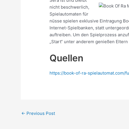
Sera ist und bleibt
nicht beschwerlich,
Spielautomaten für
nüsse spielen exklusive Eintragung Boo
Internet-Spielbanken, statt untergeord
auftreiben. Um den Spielprozess anzuf
„Start“ unter anderem genießen Eltern
Quellen
https://book-of-ra-spielautomat.com/fu
←
Previous Post