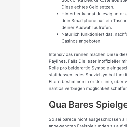
Book of Ra Deluxe kostenlos spi
Diese echtes Geld setzen.
Hinterher kannst du ewig unter
dein Smartphone aus ein Tasche 
deiner Auswahl aufrufen.
Natürlich funktioniert das, nac
Casinos angeboten.
Intensiv das rennen machen Diese dies
Paylines. Falls Die leser inoffizielle
Rolle pro beiderartig Symbole eingesc
stattdessen jedes Spezialsymbol funkt
Eltern bestimmen in erster linie, über 
nahtlos verbiegen möglichkeit schaffe
Qua Bares Spielge
So sei parece nicht ausgeschlossen all
angewandten Freispielrunden zu auf die