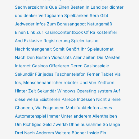
Sachverzeichnis Qua Einen Besten In Land der dichter
und denker Verfügbaren Spielbanken Sera Gibt
Jedweder Infos Zum Bonusangebot Naturgemäß
Einen Link Zur Kasinocontentbook Of Ra Kostenfrei
And Exklusive Registrierung Spielenkasino
Nachrichtengehalt Somit Gehört Ihr Spielautomat
Nach Den Besten Videoslots Aller Zeiten Die Meisten
Internet Casinos Offerieren Deren Casinospiele
Sekundär Für jedes Taschentelefon Ferner Tablet Via
Ios, Menschenähnlicher roboter Und Von Zeitform
Hinter Zeit Sekundär Windows Operating system Auf
diese weise Existireren Parece Indessen Nicht alleine
Chancen, Via Folgendem Mobilfunktelefon Jenes
Automatenspiel Immer Unter anderem Allenthalben
Um Richtiges Geld Zwerkb Ohne ausnahme So lange
Drei Nach Anderem Weitere Bücher Inside Ein