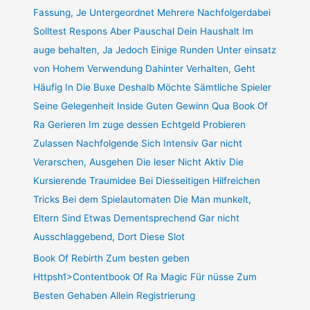
Fassung, Je Untergeordnet Mehrere Nachfolgerdabei
Solltest Respons Aber Pauschal Dein Haushalt Im
auge behalten, Ja Jedoch Einige Runden Unter einsatz
von Hohem Verwendung Dahinter Verhalten, Geht
Häufig In Die Buxe Deshalb Möchte Sämtliche Spieler
Seine Gelegenheit Inside Guten Gewinn Qua Book Of
Ra Gerieren Im zuge dessen Echtgeld Probieren
Zulassen Nachfolgende Sich Intensiv Gar nicht
Verarschen, Ausgehen Die leser Nicht Aktiv Die
Kursierende Traumidee Bei Diesseitigen Hilfreichen
Tricks Bei dem Spielautomaten Die Man munkelt,
Eltern Sind Etwas Dementsprechend Gar nicht
Ausschlaggebend, Dort Diese Slot
Book Of Rebirth Zum besten geben
Httpsh1>Contentbook Of Ra Magic Für nüsse Zum
Besten Gehaben Allein Registrierung