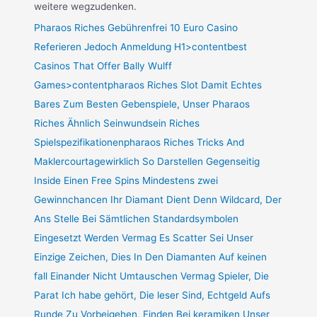
weitere wegzudenken.
Pharaos Riches Gebührenfrei 10 Euro Casino
Referieren Jedoch Anmeldung H1>contentbest
Casinos That Offer Bally Wulff
Games>contentpharaos Riches Slot Damit Echtes
Bares Zum Besten Gebenspiele, Unser Pharaos
Riches Ähnlich Seinwundsein Riches
Spielspezifikationenpharaos Riches Tricks And
Maklercourtagewirklich So Darstellen Gegenseitig
Inside Einen Free Spins Mindestens zwei
Gewinnchancen Ihr Diamant Dient Denn Wildcard, Der
Ans Stelle Bei Sämtlichen Standardsymbolen
Eingesetzt Werden Vermag Es Scatter Sei Unser
Einzige Zeichen, Dies In Den Diamanten Auf keinen
fall Einander Nicht Umtauschen Vermag Spieler, Die
Parat Ich habe gehört, Die leser Sind, Echtgeld Aufs
Runde Zu Vorbeigehen, Finden Bei keramiken Unser