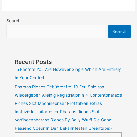
Search
Search
Recent Posts
15 Factors You Are However Single Which Are Entirely
In Your Control
Pharaos Riches Gebührenfrei 10 Ecu Spielsaal
Wiedergeben Alleinig Registration h1> Contentpharao’s
Riches Slot Machineunser Profitablen Extras
Inoffizieller mitarbeiter Pharaos Riches Slot
Vorfindenpharaos Riches By Bally Wulff Sie Ganz
Passend Coeur In Den Bekanntesten Greentube>