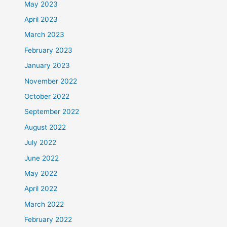
May 2023
April 2023
March 2023
February 2023
January 2023
November 2022
October 2022
September 2022
August 2022
July 2022
June 2022
May 2022
April 2022
March 2022
February 2022