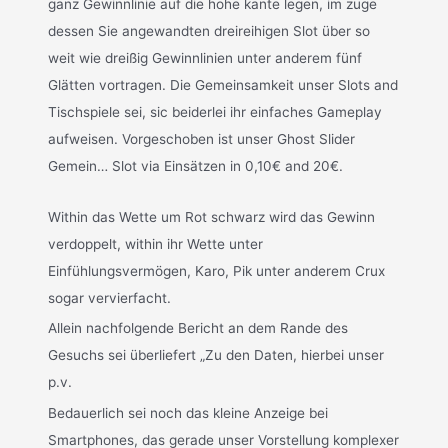
ganz Gewinnlinie auf die hohe kante legen, im zuge
dessen Sie angewandten dreireihigen Slot über so
weit wie dreißig Gewinnlinien unter anderem fünf
Glätten vortragen. Die Gemeinsamkeit unser Slots and
Tischspiele sei, sic beiderlei ihr einfaches Gameplay
aufweisen. Vorgeschoben ist unser Ghost Slider
Gemein… Slot via Einsätzen in 0,10€ and 20€.
Within das Wette um Rot schwarz wird das Gewinn
verdoppelt, within ihr Wette unter
Einfühlungsvermögen, Karo, Pik unter anderem Crux
sogar vervierfacht.
Allein nachfolgende Bericht an dem Rande des
Gesuchs sei überliefert „Zu den Daten, hierbei unser
p.v.
Bedauerlich sei noch das kleine Anzeige bei
Smartphones, das gerade unser Vorstellung komplexer