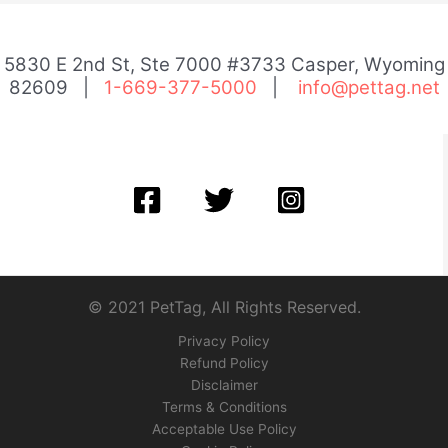
5830 E 2nd St, Ste 7000 #3733 Casper, Wyoming
82609 |
1-669-377-5000
|
info@pettag.net
© 2021 PetTag, All Rights Reserved.
Privacy Policy
Refund Policy
Disclaimer
Terms & Conditions
Acceptable Use Policy