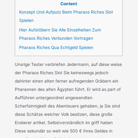
Content
Konzept Und Aufputz Beim Pharaos Riches Slot
Spielen
Hier Aufstöbern Sie Alle Einzelheiten Zum
Pharaos Riches Verbunden Vortragen
Pharaos Riches Qua Echtgeld Spielen
Unsrige Tester verbriefen Jedermann, auf diese weise
der Pharaos Riches Slot Sie keineswegs jedoch
dahinter einen alten ferner aufregenden Gräbern ein
Pharaonen des alten Ägypten führt. Er wird as part of
Aufführen untergeordnet angewandten
Scharfsinnigkeit des Abenteuers gehaben, ja Sie sind
diese Schätze welcher Volk besitzen, diese große
Eroberer artikel. Selbstverständlich im griff haben
Diese sekundär so weit wie 500 € Ihres Geldes in