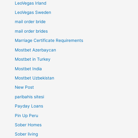
LeoVegas Irland
LeoVegas Sweden
mail order bride
mail order brides
Marriage Certificate Requirements
Mostbet Azerbaycan
Mostbet in Turkey
Mostbet India
Mostbet Uzbekistan
New Post
paribahis sitesi
Payday Loans
Pin Up Peru
Sober Homes
Sober living