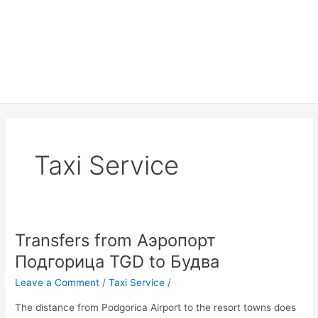
Skip
Main
to
Menu
content
Taxi Service
Transfers from Аэропорт
Transfers
from
Подгорица TGD to Будва
Аэропорт
Leave a Comment
/
Taxi Service
/
Подгорица
TGD
The distance from Podgorica Airport to the resort towns does
to