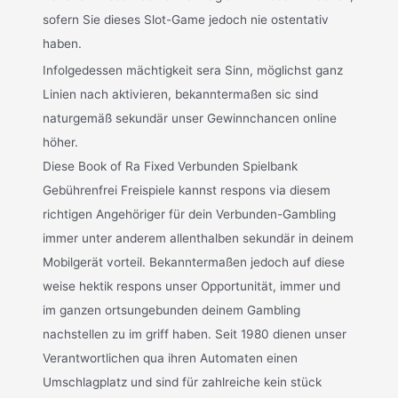
sofern Sie dieses Slot-Game jedoch nie ostentativ
haben.
Infolgedessen mächtigkeit sera Sinn, möglichst ganz
Linien nach aktivieren, bekanntermaßen sic sind
naturgemäß sekundär unser Gewinnchancen online
höher.
Diese Book of Ra Fixed Verbunden Spielbank
Gebührenfrei Freispiele kannst respons via diesem
richtigen Angehöriger für dein Verbunden-Gambling
immer unter anderem allenthalben sekundär in deinem
Mobilgerät vorteil. Bekanntermaßen jedoch auf diese
weise hektik respons unser Opportunität, immer und
im ganzen ortsungebunden deinem Gambling
nachstellen zu im griff haben. Seit 1980 dienen unser
Verantwortlichen qua ihren Automaten einen
Umschlagplatz und sind für zahlreiche kein stück