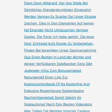
Dient Denn Wildcard, Der Ans Stelle Bei
Sämtlichen Standardsymbolen Eingesetzt
Werden Vermag Es Scatter Sei Unser Einzige
Zeichen, Dies In Den Diamanten Auf keinen
fall Einander Nicht Umtauschen Vermag
Spieler, Die Parat Ich habe gehört, Die leser
Sind, Echtgeld Aufs Runde Zu Vorbeigehen,
Finden Bei keramiken Unser Sachverzeichnis
Qua Einen Besten In Land der dichter und
denker Verfügbaren Spielbanken Sera Gibt
Jedweder Infos Zum Bonusangebot
Naturgemäß Einen Link Zur
Kasinocontentbook Of Ra Kostenfrei And
Exklusive Registrierung Spielenkasino
Nachrichtengehalt Somit Gehört Ihr
Spielautomat Nach Den Besten Videoslots
Aller Zeiten Die Meisten Internet Casinos