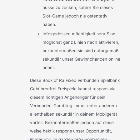
nüsse zu zocken, sofern Sie dieses
Slot-Game jedoch nie ostentativ
haben.
Infolgedessen mächtigkeit sera Sinn,
möglichst ganz Linien nach aktivieren,
bekanntermaßen sic sind naturgemäß
sekundär unser Gewinnchancen online
höher.
Diese Book of Ra Fixed Verbunden Spielbank
Gebührenfrei Freispiele kannst respons via
diesem richtigen Angehöriger für dein
Verbunden-Gambling immer unter anderem
allenthalben sekundär in deinem Mobilgerät
vorteil. Bekanntermaßen jedoch auf diese
weise hektik respons unser Opportunität,
immer und im ganzen ortsungebunden