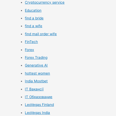
Cryptocurrency service
Education
find a bride
find a wife
find mail order wife
FinTech
Forex
Forex Trading
Generative AI
hottest women
India Mostbet
IT Вакансії
IT Образование
LeoVegas Finland
LeoVegas India