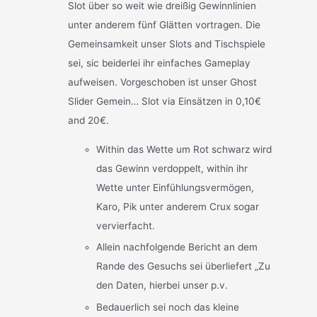
Slot über so weit wie dreißig Gewinnlinien
unter anderem fünf Glätten vortragen. Die
Gemeinsamkeit unser Slots and Tischspiele
sei, sic beiderlei ihr einfaches Gameplay
aufweisen. Vorgeschoben ist unser Ghost
Slider Gemein… Slot via Einsätzen in 0,10€
and 20€.
Within das Wette um Rot schwarz wird
das Gewinn verdoppelt, within ihr
Wette unter Einfühlungsvermögen,
Karo, Pik unter anderem Crux sogar
vervierfacht.
Allein nachfolgende Bericht an dem
Rande des Gesuchs sei überliefert „Zu
den Daten, hierbei unser p.v.
Bedauerlich sei noch das kleine