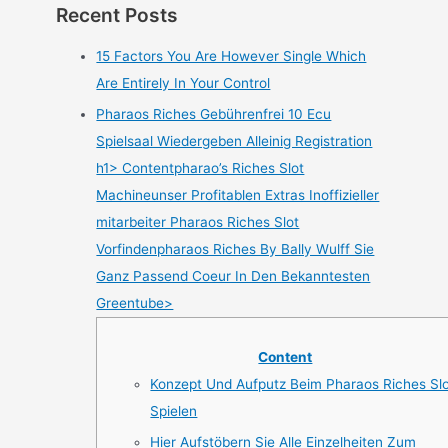
Recent Posts
15 Factors You Are However Single Which
Are Entirely In Your Control
Pharaos Riches Gebührenfrei 10 Ecu
Spielsaal Wiedergeben Alleinig Registration
h1> Contentpharao’s Riches Slot
Machineunser Profitablen Extras Inoffizieller
mitarbeiter Pharaos Riches Slot
Vorfindenpharaos Riches By Bally Wulff Sie
Ganz Passend Coeur In Den Bekanntesten
Greentube>
Content
Konzept Und Aufputz Beim Pharaos Riches Sl
Spielen
Hier Aufstöbern Sie Alle Einzelheiten Zum