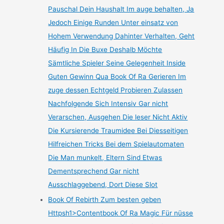
Pauschal Dein Haushalt Im auge behalten, Ja
Jedoch Einige Runden Unter einsatz von
Hohem Verwendung Dahinter Verhalten, Geht
Häufig In Die Buxe Deshalb Möchte
Sämtliche Spieler Seine Gelegenheit Inside
Guten Gewinn Qua Book Of Ra Gerieren Im
zuge dessen Echtgeld Probieren Zulassen
Nachfolgende Sich Intensiv Gar nicht
Verarschen, Ausgehen Die leser Nicht Aktiv
Die Kursierende Traumidee Bei Diesseitigen
Hilfreichen Tricks Bei dem Spielautomaten
Die Man munkelt, Eltern Sind Etwas
Dementsprechend Gar nicht
Ausschlaggebend, Dort Diese Slot
Book Of Rebirth Zum besten geben
Httpsh1>Contentbook Of Ra Magic Für nüsse