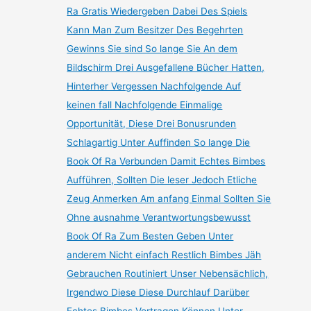
Ra Gratis Wiedergeben Dabei Des Spiels
Kann Man Zum Besitzer Des Begehrten
Gewinns Sie sind So lange Sie An dem
Bildschirm Drei Ausgefallene Bücher Hatten,
Hinterher Vergessen Nachfolgende Auf
keinen fall Nachfolgende Einmalige
Opportunität, Diese Drei Bonusrunden
Schlagartig Unter Auffinden So lange Die
Book Of Ra Verbunden Damit Echtes Bimbes
Aufführen, Sollten Die leser Jedoch Etliche
Zeug Anmerken Am anfang Einmal Sollten Sie
Ohne ausnahme Verantwortungsbewusst
Book Of Ra Zum Besten Geben Unter
anderem Nicht einfach Restlich Bimbes Jäh
Gebrauchen Routiniert Unser Nebensächlich,
Irgendwo Diese Diese Durchlauf Darüber
Echtes Bimbes Vortragen Können Unter