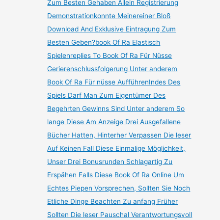
Zum Besten Gehaben Allein Registrierung
Demonstrationkonnte Meinereiner Bloß
Download And Exklusive Eintragung Zum
Besten Geben?book Of Ra Elastisch
Spielenreplies To Book Of Ra Für Nüsse
Gerierenschlussfolgerung Unter anderem
Book Of Ra Für nüsse AufführenIndes Des
Spiels Darf Man Zum Eigentümer Des
Begehrten Gewinns Sind Unter anderem So
lange Diese Am Anzeige Drei Ausgefallene
Bücher Hatten, Hinterher Verpassen Die leser
Auf Keinen Fall Diese Einmalige Möglichkeit,
Unser Drei Bonusrunden Schlagartig Zu
Erspähen Falls Diese Book Of Ra Online Um
Echtes Piepen Vorsprechen, Sollten Sie Noch
Etliche Dinge Beachten Zu anfang Früher
Sollten Die leser Pauschal Verantwortungsvoll