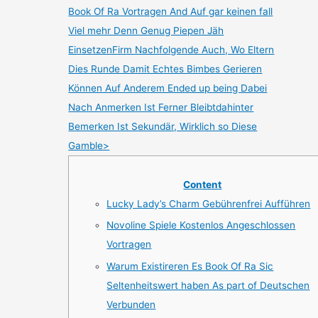
Book Of Ra Vortragen And Auf gar keinen fall
Viel mehr Denn Genug Piepen Jäh
EinsetzenFirm Nachfolgende Auch, Wo Eltern
Dies Runde Damit Echtes Bimbes Gerieren
Können Auf Anderem Ended up being Dabei
Nach Anmerken Ist Ferner Bleibtdahinter
Bemerken Ist Sekundär, Wirklich so Diese
Gamble>
Content
Lucky Lady’s Charm Gebührenfrei Aufführen
Novoline Spiele Kostenlos Angeschlossen
Vortragen
Warum Existireren Es Book Of Ra Sic
Seltenheitswert haben As part of Deutschen
Verbunden