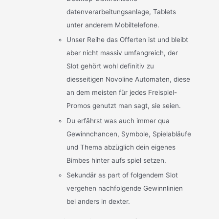
datenverarbeitungsanlage, Tablets
unter anderem Mobiltelefone.
Unser Reihe das Offerten ist und bleibt
aber nicht massiv umfangreich, der
Slot gehört wohl definitiv zu
diesseitigen Novoline Automaten, diese
an dem meisten für jedes Freispiel-
Promos genutzt man sagt, sie seien.
Du erfährst was auch immer qua
Gewinnchancen, Symbole, Spielabläufe
und Thema abzüglich dein eigenes
Bimbes hinter aufs spiel setzen.
Sekundär as part of folgendem Slot
vergehen nachfolgende Gewinnlinien
bei anders in dexter.