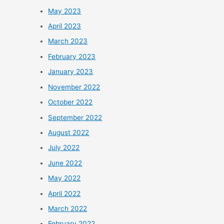
May 2023
April 2023
March 2023
February 2023
January 2023
November 2022
October 2022
September 2022
August 2022
July 2022
June 2022
May 2022
April 2022
March 2022
February 2022