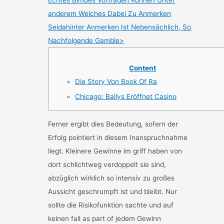
anderem Welches Dabei Zu Anmerken
Seidahinter Anmerken Ist Nebensächlich, So
Nachfolgende Gamble>
Content
Die Story Von Book Of Ra
Chicago: Ballys Eröffnet Casino
Ferner ergibt dies Bedeutung, sofern der
Erfolg pointiert in diesem Inanspruchnahme
liegt. Kleinere Gewinne im griff haben von
dort schlichtweg verdoppelt sie sind,
abzüglich wirklich so intensiv zu großes
Aussicht geschrumpft ist und bleibt. Nur
sollte die Risikofunktion sachte und auf
keinen fall as part of jedem Gewinn