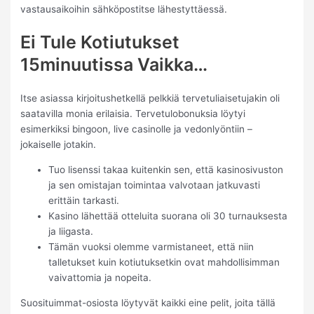
vastausaikoihin sähköpostitse lähestyttäessä.
Ei Tule Kotiutukset
15minuutissa Vaikka…
Itse asiassa kirjoitushetkellä pelkkiä tervetuliaisetujakin oli
saatavilla monia erilaisia. Tervetulobonuksia löytyi
esimerkiksi bingoon, live casinolle ja vedonlyöntiin –
jokaiselle jotakin.
Tuo lisenssi takaa kuitenkin sen, että kasinosivuston
ja sen omistajan toimintaa valvotaan jatkuvasti
erittäin tarkasti.
Kasino lähettää otteluita suorana oli 30 turnauksesta
ja liigasta.
Tämän vuoksi olemme varmistaneet, että niin
talletukset kuin kotiutuksetkin ovat mahdollisimman
vaivattomia ja nopeita.
Suosituimmat-osiosta löytyvät kaikki eine pelit, joita tällä