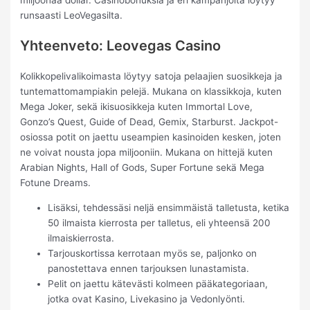
miljoonaa dollar. Casinobonuksia ja eri kampanjoita löytyy
runsaasti LeoVegasilta.
Yhteenveto: Leovegas Casino
Kolikkopelivalikoimasta löytyy satoja pelaajien suosikkeja ja
tuntemattomampiakin pelejä. Mukana on klassikkoja, kuten
Mega Joker, sekä ikisuosikkeja kuten Immortal Love,
Gonzo’s Quest, Guide of Dead, Gemix, Starburst. Jackpot-
osiossa potit on jaettu useampien kasinoiden kesken, joten
ne voivat nousta jopa miljooniin. Mukana on hittejä kuten
Arabian Nights, Hall of Gods, Super Fortune sekä Mega
Fotune Dreams.
Lisäksi, tehdessäsi neljä ensimmäistä talletusta, ketika
50 ilmaista kierrosta per talletus, eli yhteensä 200
ilmaiskierrosta.
Tarjouskortissa kerrotaan myös se, paljonko on
panostettava ennen tarjouksen lunastamista.
Pelit on jaettu kätevästi kolmeen pääkategoriaan,
jotka ovat Kasino, Livekasino ja Vedonlyönti.