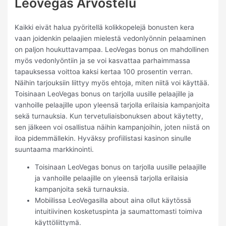
Leovegas Arvostelu
Kaikki eivät halua pyöritellä kolikkopelejä bonusten kera
vaan joidenkin pelaajien mielestä vedonlyönnin pelaaminen
on paljon houkuttavampaa. LeoVegas bonus on mahdollinen
myös vedonlyöntiin ja se voi kasvattaa parhaimmassa
tapauksessa voittoa kaksi kertaa 100 prosentin verran.
Näihin tarjouksiin liittyy myös ehtoja, miten niitä voi käyttää.
Toisinaan LeoVegas bonus on tarjolla uusille pelaajille ja
vanhoille pelaajille upon yleensä tarjolla erilaisia kampanjoita
sekä turnauksia. Kun tervetuliaisbonuksen about käytetty,
sen jälkeen voi osallistua näihin kampanjoihin, joten niistä on
iloa pidemmällekin. Hyväksy profiilistasi kasinon sinulle
suuntaama markkinointi.
Toisinaan LeoVegas bonus on tarjolla uusille pelaajille
ja vanhoille pelaajille on yleensä tarjolla erilaisia
kampanjoita sekä turnauksia.
Mobiilissa LeoVegasilla about aina ollut käytössä
intuitiivinen kosketuspinta ja saumattomasti toimiva
käyttöliittymä.