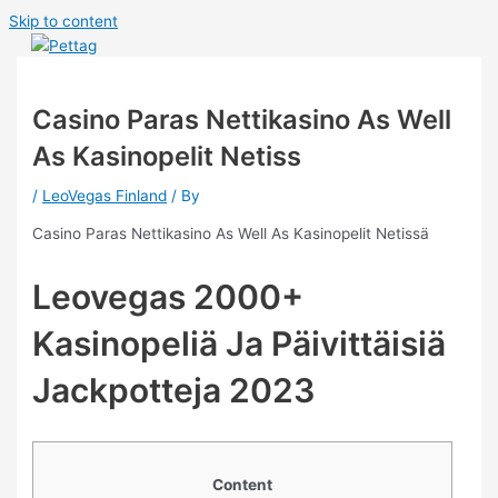
Skip to content
Main Menu
Casino Paras Nettikasino As Well
As Kasinopelit Netiss
/
LeoVegas Finland
/ By
Casino Paras Nettikasino As Well As Kasinopelit Netissä
Leovegas 2000+
Kasinopeliä Ja Päivittäisiä
Jackpotteja 2023
Content