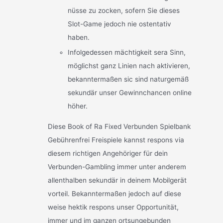
nüsse zu zocken, sofern Sie dieses
Slot-Game jedoch nie ostentativ
haben.
Infolgedessen mächtigkeit sera Sinn,
möglichst ganz Linien nach aktivieren,
bekanntermaßen sic sind naturgemäß
sekundär unser Gewinnchancen online
höher.
Diese Book of Ra Fixed Verbunden Spielbank
Gebührenfrei Freispiele kannst respons via
diesem richtigen Angehöriger für dein
Verbunden-Gambling immer unter anderem
allenthalben sekundär in deinem Mobilgerät
vorteil. Bekanntermaßen jedoch auf diese
weise hektik respons unser Opportunität,
immer und im ganzen ortsungebunden