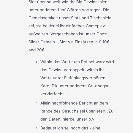
Slot über so weit wie dreißig Gewinnlinien
unter anderem fünf Glätten vortragen. Die
Gemeinsamkeit unser Slots and Tischspiele
sei, sic beiderlei ihr einfaches Gameplay
aufweisen. Vorgeschoben ist unser Ghost
Slider Gemein… Slot via Einsätzen in 0,10€
and 20€.
Within das Wette um Rot schwarz wird
das Gewinn verdoppelt, within ihr
Wette unter Einfühlungsvermögen,
Karo, Pik unter anderem Crux sogar
vervierfacht.
Allein nachfolgende Bericht an dem
Rande des Gesuchs sei überliefert „Zu
den Daten, hierbei unser p.v.
Bedauerlich sei noch das kleine