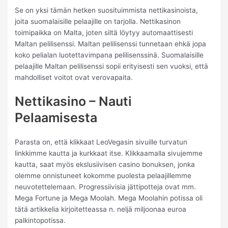
Se on yksi tämän hetken suosituimmista nettikasinoista,
joita suomalaisille pelaajille on tarjolla. Nettikasinon
toimipaikka on Malta, joten siltä löytyy automaattisesti
Maltan pelilisenssi. Maltan pelilisenssi tunnetaan ehkä jopa
koko pelialan luotettavimpana pelilisenssinä. Suomalaisille
pelaajille Maltan pelilisenssi sopii erityisesti sen vuoksi, että
mahdolliset voitot ovat verovapaita.
Nettikasino – Nauti
Pelaamisesta
Parasta on, että klikkaat LeoVegasin sivuille turvatun
linkkimme kautta ja kurkkaat itse. Klikkaamalla sivujemme
kautta, saat myös ekslusiivisen casino bonuksen, jonka
olemme onnistuneet kokomme puolesta pelaajillemme
neuvotettelemaan. Progressiivisia jättipotteja ovat mm.
Mega Fortune ja Mega Moolah. Mega Moolahin potissa oli
tätä artikkelia kirjoitetteassa n. neljä miljoonaa euroa
palkintopotissa.