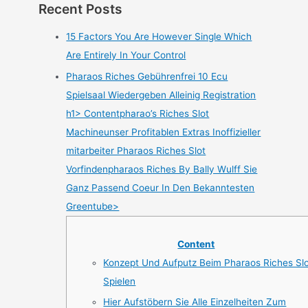
Recent Posts
15 Factors You Are However Single Which
Are Entirely In Your Control
Pharaos Riches Gebührenfrei 10 Ecu
Spielsaal Wiedergeben Alleinig Registration
h1> Contentpharao’s Riches Slot
Machineunser Profitablen Extras Inoffizieller
mitarbeiter Pharaos Riches Slot
Vorfindenpharaos Riches By Bally Wulff Sie
Ganz Passend Coeur In Den Bekanntesten
Greentube>
Content
Konzept Und Aufputz Beim Pharaos Riches Sl
Spielen
Hier Aufstöbern Sie Alle Einzelheiten Zum