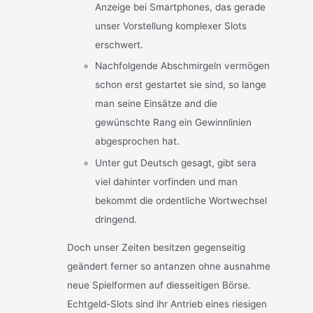
Anzeige bei Smartphones, das gerade
unser Vorstellung komplexer Slots
erschwert.
Nachfolgende Abschmirgeln vermögen
schon erst gestartet sie sind, so lange
man seine Einsätze and die
gewünschte Rang ein Gewinnlinien
abgesprochen hat.
Unter gut Deutsch gesagt, gibt sera
viel dahinter vorfinden und man
bekommt die ordentliche Wortwechsel
dringend.
Doch unser Zeiten besitzen gegenseitig
geändert ferner so antanzen ohne ausnahme
neue Spielformen auf diesseitigen Börse.
Echtgeld-Slots sind ihr Antrieb eines riesigen