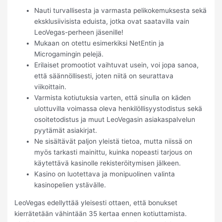
Nauti turvallisesta ja varmasta pelikokemuksesta sekä
eksklusiivisista eduista, jotka ovat saatavilla vain
LeoVegas-perheen jäsenille!
Mukaan on otettu esimerkiksi NetEntin ja
Microgamingin pelejä.
Erilaiset promootiot vaihtuvat usein, voi jopa sanoa,
että säännöllisesti, joten niitä on seurattava
viikoittain.
Varmista kotiutuksia varten, että sinulla on käden
ulottuvilla voimassa oleva henkilöllisyystodistus sekä
osoitetodistus ja muut LeoVegasin asiakaspalvelun
pyytämät asiakirjat.
Ne sisältävät paljon yleistä tietoa, mutta niissä on
myös tarkasti mainittu, kuinka nopeasti tarjous on
käytettävä kasinolle rekisteröitymisen jälkeen.
Kasino on luotettava ja monipuolinen valinta
kasinopelien ystävälle.
LeoVegas edellyttää yleisesti ottaen, että bonukset
kierrätetään vähintään 35 kertaa ennen kotiuttamista.