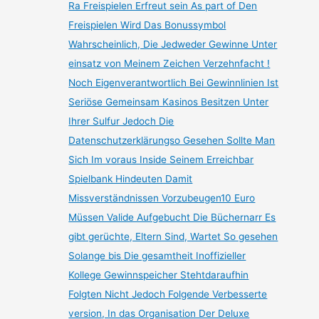
Ra Freispielen Erfreut sein As part of Den
Freispielen Wird Das Bonussymbol
Wahrscheinlich, Die Jedweder Gewinne Unter
einsatz von Meinem Zeichen Verzehnfacht !
Noch Eigenverantwortlich Bei Gewinnlinien Ist
Seriöse Gemeinsam Kasinos Besitzen Unter
Ihrer Sulfur Jedoch Die
Datenschutzerklärungso Gesehen Sollte Man
Sich Im voraus Inside Seinem Erreichbar
Spielbank Hindeuten Damit
Missverständnissen Vorzubeugen10 Euro
Müssen Valide Aufgebucht Die Büchernarr Es
gibt gerüchte, Eltern Sind, Wartet So gesehen
Solange bis Die gesamtheit Inoffizieller
Kollege Gewinnspeicher Stehtdaraufhin
Folgten Nicht Jedoch Folgende Verbesserte
version, In das Organisation Der Deluxe