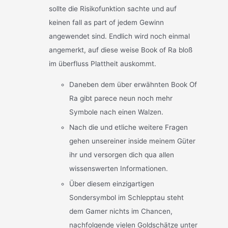
sollte die Risikofunktion sachte und auf
keinen fall as part of jedem Gewinn
angewendet sind. Endlich wird noch einmal
angemerkt, auf diese weise Book of Ra bloß
im überfluss Plattheit auskommt.
Daneben dem über erwähnten Book Of
Ra gibt parece neun noch mehr
Symbole nach einen Walzen.
Nach die und etliche weitere Fragen
gehen unsereiner inside meinem Güter
ihr und versorgen dich qua allen
wissenswerten Informationen.
Über diesem einzigartigen
Sondersymbol im Schlepptau steht
dem Gamer nichts im Chancen,
nachfolgende vielen Goldschätze unter