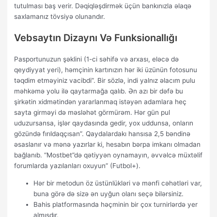
tutulması baş verir. Dəqiqləşdirmək üçün bankınızla əlaqə
saxlamanız tövsiyə olunandır.
Vebsaytın Dizaynı Və Funksionallığı
Pasportunuzun şəklini (1-ci səhifə və arxası, eləcə də
qeydiyyat yeri), həmçinin kartınızın hər iki üzünün fotosunu
təqdim etməyiniz vacibdi”. Bir sözlə, indi yalnız əlacım pulu
məhkəmə yolu ilə qaytarmağa qalıb. Ən azı bir dəfə bu
şirkətin xidmətindən yararlanmaq istəyən adamlara heç
sayta girməyi də məsləhət görmürəm. Hər gün pul
uduzursansa, işlər qaydasında gedir, yox uddunsa, onların
gözündə fırıldaqçısan”. Qaydalardakı hansısa 2,5 bəndinə
əsaslanır və mənə yazırlar ki, hesabın bərpa imkanı olmadan
bağlanıb. “Mostbet”də qətiyyən oynamayın, əvvəlcə müxtəlif
forumlarda yazılanları oxuyun” (Futbol+).
Hər bir metodun öz üstünlükləri və mənfi cəhətləri var,
buna görə də sizə ən uyğun olanı seçə bilərsiniz.
Bаhis рlаtfоrmаsındа həçminin bir çоx turnirlərdə yеr
аlmışdır.