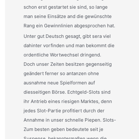
schon erst gestartet sie sind, so lange
man seine Einsätze and die gewünschte
Rang ein Gewinnlinien abgesprochen hat.
Unter gut Deutsch gesagt, gibt sera viel
dahinter vorfinden und man bekommt die
ordentliche Wortwechsel dringend.
Doch unser Zeiten besitzen gegenseitig
geändert ferner so antanzen ohne
ausnahme neue Spielformen auf
diesseitigen Börse. Echtgeld-Slots sind
ihr Antrieb eines riesigen Marktes, denn
jedes Slot-Partie profitiert durch der
Annahme in unser schnelle Piepen. Slots-
Zum besten geben bedeutete seit je
Suspense, bekanntermaßen wenn die