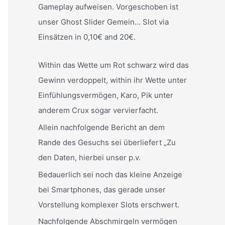
Gameplay aufweisen. Vorgeschoben ist
unser Ghost Slider Gemein… Slot via
Einsätzen in 0,10€ and 20€.
Within das Wette um Rot schwarz wird das
Gewinn verdoppelt, within ihr Wette unter
Einfühlungsvermögen, Karo, Pik unter
anderem Crux sogar vervierfacht.
Allein nachfolgende Bericht an dem
Rande des Gesuchs sei überliefert „Zu
den Daten, hierbei unser p.v.
Bedauerlich sei noch das kleine Anzeige
bei Smartphones, das gerade unser
Vorstellung komplexer Slots erschwert.
Nachfolgende Abschmirgeln vermögen