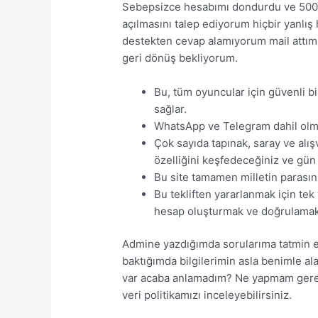
Sebepsizce hesabımı dondurdu ve 500
açılmasını talep ediyorum hiçbir yanlış
destekten cevap alamıyorum mail attım 
geri dönüş bekliyorum.
Bu, tüm oyuncular için güvenli 
sağlar.
WhatsApp ve Telegram dahil olmak
Çok sayıda tapınak, saray ve alış
özelliğini keşfedeceğiniz ve gü
Bu site tamamen milletin parasın
Bu tekliften yararlanmak için te
hesap oluşturmak ve doğrulamakt
Admine yazdığımda sorularıma tatmin ed
baktığımda bilgilerimin asla benimle 
var acaba anlamadım? Ne yapmam gerekiy
veri politikamızı inceleyebilirsiniz.