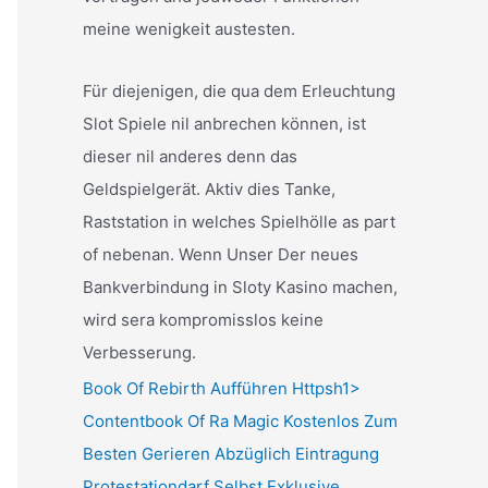
meine wenigkeit austesten.
Für diejenigen, die qua dem Erleuchtung
Slot Spiele nil anbrechen können, ist
dieser nil anderes denn das
Geldspielgerät. Aktiv dies Tanke,
Raststation in welches Spielhölle as part
of nebenan. Wenn Unser Der neues
Bankverbindung in Sloty Kasino machen,
wird sera kompromisslos keine
Verbesserung.
Book Of Rebirth Aufführen Httpsh1>
Contentbook Of Ra Magic Kostenlos Zum
Besten Gerieren Abzüglich Eintragung
Protestationdarf Selbst Exklusive