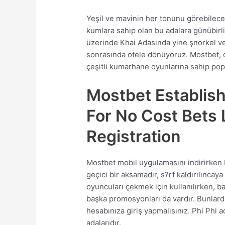
Yeşil ve mavinin her tonunu görebilec
kumlara sahip olan bu adalara günübirlik
üzerinde Khai Adasında yine şnorkel v
sonrasında otele dönüyoruz. Mostbet, c
çeşitli kumarhane oyunlarına sahip popü
Mostbet Establish
For No Cost Bets 
Registration
Mostbet mobil uygulamasını indirirken b
geçici bir aksamadır, s?rf kaldırılınca
oyuncuları çekmek için kullanılırken, b
başka promosyonları da vardır. Bunlar
hesabınıza giriş yapmalısınız. Phi Phi ad
adalarıdır.