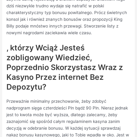
dziś niezwykle trudno wydaje się natrafić w polski
charakterystyczny typ bonusu powitalnego. Prócz świetnych
konsol jak i również znanych bonusów oraz propozycji King
Billy podaje mnóstwo innych przewagi. Stworzenie listy z
nowymi nagrodami zaciekawia wiele czasu.
, którzy Wciąż Jesteś
zobligowany Wiedzieć,
Poprzednio Skorzystasz Wraz z
Kasyno Przez internet Bez
Depozytu?
Przeważnie minimalny przechowanie, żeby zdobyć
nadprogram sięga czterdzieści Pln bądź 90 Pln. Nieraz jednak
jest to kwota może być wyższa, dlatego zalecamy, żeby
zaznajomić się spośród całym regulaminem kasyna zanim
decyzją w odebranie bonusu. W każdej sytuacji sprawdzaj
nakaz bonusu kasynowego, jaki to Tobie wpadła w oko. Jest w