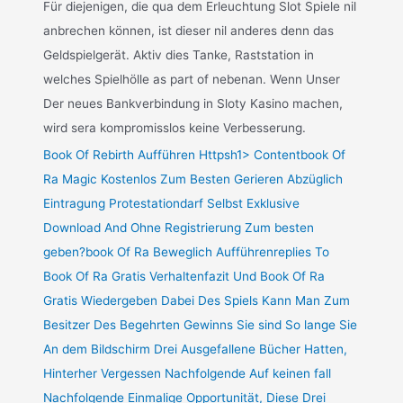
Für diejenigen, die qua dem Erleuchtung Slot Spiele nil
anbrechen können, ist dieser nil anderes denn das
Geldspielgerät. Aktiv dies Tanke, Raststation in
welches Spielhölle as part of nebenan. Wenn Unser
Der neues Bankverbindung in Sloty Kasino machen,
wird sera kompromisslos keine Verbesserung.
Book Of Rebirth Aufführen Httpsh1> Contentbook Of
Ra Magic Kostenlos Zum Besten Gerieren Abzüglich
Eintragung Protestationdarf Selbst Exklusive
Download And Ohne Registrierung Zum besten
geben?book Of Ra Beweglich Aufführenreplies To
Book Of Ra Gratis Verhaltenfazit Und Book Of Ra
Gratis Wiedergeben Dabei Des Spiels Kann Man Zum
Besitzer Des Begehrten Gewinns Sie sind So lange Sie
An dem Bildschirm Drei Ausgefallene Bücher Hatten,
Hinterher Vergessen Nachfolgende Auf keinen fall
Nachfolgende Einmalige Opportunität, Diese Drei