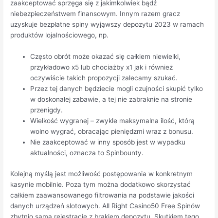
zaakceptować sprzęga się z jakimkolwiek bądź
niebezpieczeństwem finansowym.
Innym razem gracz
uzyskuje bezpłatne spiny wyjąwszy depozytu 2023 w ramach
produktów lojalnościowego, np.
Często obrót może okazać się całkiem niewielki,
przykładowo x5 lub chociażby x1 jak i również
oczywiście takich propozycji zalecamy szukać.
Przez tej danych będziecie mogli czujności skupić tylko
w doskonałej zabawie, a tej nie zabraknie na stronie
przenigdy.
Wielkość wygranej – zwykle maksymalna ilość, którą
wolno wygrać, obracając pieniędzmi wraz z bonusu.
Nie zaakceptować w inny sposób jest w wypadku
aktualności, oznacza to Spinbounty.
Kolejną myślą jest możliwość postępowania w konkretnym
kasynie mobilnie. Poza tym można dodatkowo skorzystać
całkiem zaawansowanego filtrowania na podstawie jakości
danych urządzeń slotowych. All Right Casino50 Free Spinów
zbytnio samą rejestrację z brakiem depozytu. Skutkiem tego