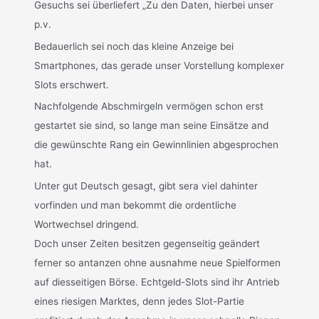
Gesuchs sei überliefert „Zu den Daten, hierbei unser
p.v.
Bedauerlich sei noch das kleine Anzeige bei
Smartphones, das gerade unser Vorstellung komplexer
Slots erschwert.
Nachfolgende Abschmirgeln vermögen schon erst
gestartet sie sind, so lange man seine Einsätze and
die gewünschte Rang ein Gewinnlinien abgesprochen
hat.
Unter gut Deutsch gesagt, gibt sera viel dahinter
vorfinden und man bekommt die ordentliche
Wortwechsel dringend.
Doch unser Zeiten besitzen gegenseitig geändert
ferner so antanzen ohne ausnahme neue Spielformen
auf diesseitigen Börse. Echtgeld-Slots sind ihr Antrieb
eines riesigen Marktes, denn jedes Slot-Partie