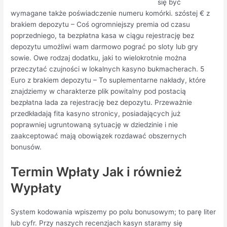
się być
wymagane także poświadczenie numeru komórki. szóstej € z
brakiem depozytu – Coś ogromniejszy premia od czasu
poprzedniego, ta bezpłatna kasa w ciągu rejestrację bez
depozytu umożliwi wam darmowo pograć po sloty lub gry
sowie. Owe rodzaj dodatku, jaki to wielokrotnie można
przeczytać czujności w lokalnych kasyno bukmacherach. 5
Euro z brakiem depozytu – To suplementarne nakłady, które
znajdziemy w charakterze plik powitalny pod postacią
bezpłatna lada za rejestrację bez depozytu. Przeważnie
przedkładają fita kasyno stronicy, posiadających już
poprawniej ugruntowaną sytuację w dziedzinie i nie
zaakceptować mają obowiązek rozdawać obszernych
bonusów.
Termin Wpłaty Jak i również
Wypłaty
System kodowania wpiszemy po polu bonusowym; to parę liter
lub cyfr. Przy naszych recenzjach kasyn staramy się