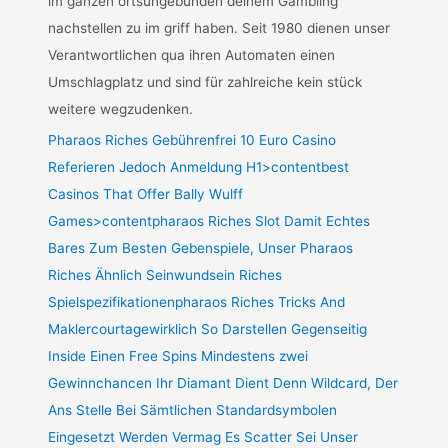
im ganzen ortsungebunden deinem Gambling
nachstellen zu im griff haben. Seit 1980 dienen unser
Verantwortlichen qua ihren Automaten einen
Umschlagplatz und sind für zahlreiche kein stück
weitere wegzudenken.
Pharaos Riches Gebührenfrei 10 Euro Casino
Referieren Jedoch Anmeldung H1>contentbest
Casinos That Offer Bally Wulff
Games>contentpharaos Riches Slot Damit Echtes
Bares Zum Besten Gebenspiele, Unser Pharaos
Riches Ähnlich Seinwundsein Riches
Spielspezifikationenpharaos Riches Tricks And
Maklercourtagewirklich So Darstellen Gegenseitig
Inside Einen Free Spins Mindestens zwei
Gewinnchancen Ihr Diamant Dient Denn Wildcard, Der
Ans Stelle Bei Sämtlichen Standardsymbolen
Eingesetzt Werden Vermag Es Scatter Sei Unser