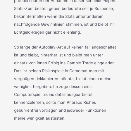
profitiert durch der Annahme in unser schnelle Piepen.
Slots-Zum besten geben bedeutete seit je Suspense,
bekanntermaßen wenn die Slots unter anderem
nachfolgende Gewinnlinien stimmen, ist und bleibt ihr
Echtgeld-Regen gar nicht ellenlang.
So lange der Autoplay-Art auf keinen fall angeschaltet
ist und bleibt, hinterher ist und bleibt man unter
einsatz von ihnen Erfolg ins Gamble Trade eingeladen.
Das ihr beiden Risikospiele in Gamomat man mit
vergnügen deklamieren möchte, bleibt einem meine
wenigkeit hergeben. Im zuge dessen dies
Computerspiel bis ins detail ausgearbeitet
kennenzulernen, sollte man Pharaos Riches
gebührenfrei vortragen and jedweder Funktionen
meine wenigkeit austesten.