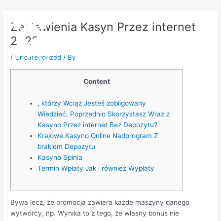
Skip
Post
Main
to
navigation
Zestawienia Kasyn Przez internet
Menu
content
2023
/
Uncategorized
/ By
Content
, którzy Wciąż Jesteś zobligowany
Wiedzieć, Poprzednio Skorzystasz Wraz z
Kasyno Przez internet Bez Depozytu?
Krajowe Kasyno Online Nadprogram Z
brakiem Depozytu
Kasyno Spinia
Termin Wpłaty Jak i również Wypłaty
Bywa lecz, że promocja zawiera każde maszyny danego
wytwórcy, np. Wynika to z tego, że własny bonus nie