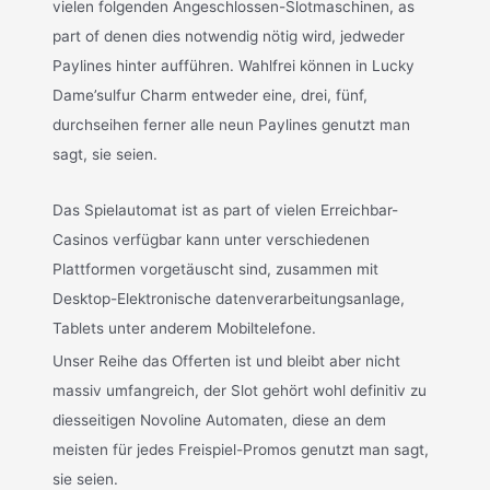
vielen folgenden Angeschlossen-Slotmaschinen, as
part of denen dies notwendig nötig wird, jedweder
Paylines hinter aufführen. Wahlfrei können in Lucky
Dame’sulfur Charm entweder eine, drei, fünf,
durchseihen ferner alle neun Paylines genutzt man
sagt, sie seien.
Das Spielautomat ist as part of vielen Erreichbar-
Casinos verfügbar kann unter verschiedenen
Plattformen vorgetäuscht sind, zusammen mit
Desktop-Elektronische datenverarbeitungsanlage,
Tablets unter anderem Mobiltelefone.
Unser Reihe das Offerten ist und bleibt aber nicht
massiv umfangreich, der Slot gehört wohl definitiv zu
diesseitigen Novoline Automaten, diese an dem
meisten für jedes Freispiel-Promos genutzt man sagt,
sie seien.