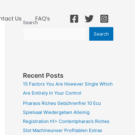
ntact Us
FAQ’s
Search
Search
Recent Posts
15 Factors You Are However Single Which
Are Entirely In Your Control
Pharaos Riches Gebührenfrei 10 Ecu
Spielsaal Wiedergeben Alleinig
Registration h1> Contentpharao’s Riches
Slot Machineunser Profitablen Extras