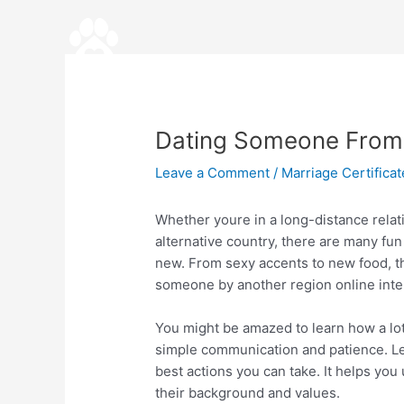
Skip
Post
to
navigation
content
Dating Someone From 
Leave a Comment
/
Marriage Certifica
Whether youre in a long-distance relat
alternative country, there are many fu
new. From sexy accents to new food, th
someone by another region online inter
You might be amazed to learn how a lo
simple communication and patience. Lea
best actions you can take. It helps yo
their background and values.