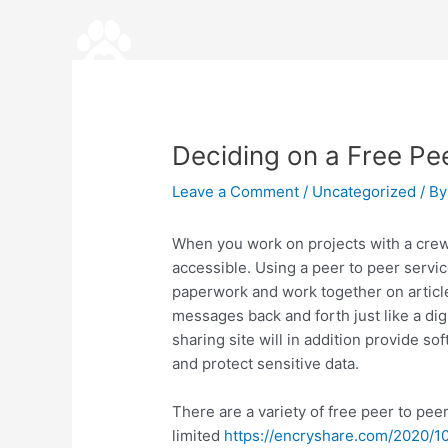
Skip
Post
to
navigation
content
Deciding on a Free Pee
Leave a Comment
/
Uncategorized
/ By
When you work on projects with a crew o
accessible. Using a peer to peer servi
paperwork and work together on article
messages back and forth just like a digit
sharing site will in addition provide s
and protect sensitive data.
There are a variety of free peer to peer
limited
https://encryshare.com/2020/1