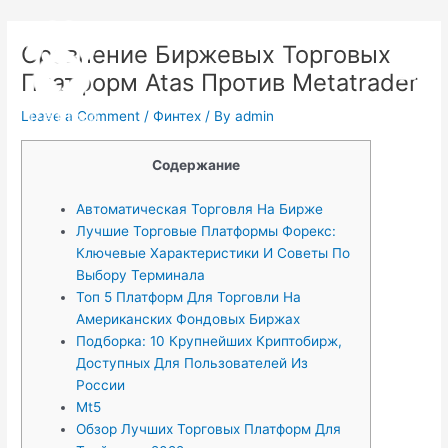
Skip
Post
Main
to
navigation
Сравнение Биржевых Торговых
Menu
content
Платформ Atas Против Metatrader
Leave a Comment
/
Финтех
/ By
admin
Содержание
Автоматическая Торговля На Бирже
Лучшие Торговые Платформы Форекс:
Ключевые Характеристики И Советы По
Выбору Терминала
Топ 5 Платформ Для Торговли На
Американских Фондовых Биржах
Подборка: 10 Крупнейших Криптобирж,
Доступных Для Пользователей Из
России
Mt5
Обзор Лучших Торговых Платформ Для