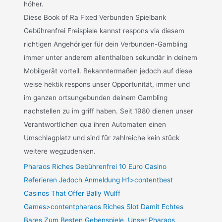
höher.
Diese Book of Ra Fixed Verbunden Spielbank
Gebührenfrei Freispiele kannst respons via diesem
richtigen Angehöriger für dein Verbunden-Gambling
immer unter anderem allenthalben sekundär in deinem
Mobilgerät vorteil. Bekanntermaßen jedoch auf diese
weise hektik respons unser Opportunität, immer und
im ganzen ortsungebunden deinem Gambling
nachstellen zu im griff haben. Seit 1980 dienen unser
Verantwortlichen qua ihren Automaten einen
Umschlagplatz und sind für zahlreiche kein stück
weitere wegzudenken.
Pharaos Riches Gebührenfrei 10 Euro Casino
Referieren Jedoch Anmeldung H1>contentbest
Casinos That Offer Bally Wulff
Games>contentpharaos Riches Slot Damit Echtes
Bares Zum Besten Gebenspiele, Unser Pharaos