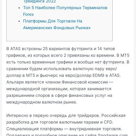
Трейдинга 2022
Топ 5 Наиболее Популярных Терминалов
Forex
Платформы Для Торговли На
Американских Фондовых Рынках
В ATAS встроены 25 вариантов футпринта и 14 типов
графиков, из которых всего 2 привязаны ко времени. В MT5
есть только временные графики и вообще нет футпринта. В
сравнении будем использовать валютную пару евро/
доллар в MT5 и фьючерс на евро/доллар EDM9 в ATAS.
Альпари является членом Финансовой комиссии —
международной организации, которая занимается
разрешением споров в сфере финансовых услуг на
международном валютном рынке.
Интересно в первую очередь для трейдеров. Российская
разработка для торговли валютными парами и CFD.
Специализация платформы — внутридневная торговля.
Поддержка и подробное описание на сайте Sportware.com.